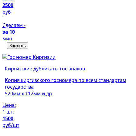
2500
руб
Сделаем -
за 10
мин
Заказать
Киргизские дубликаты гос знаков
Копия киргизского госномера по всем стандартам
государства
520мм х 112мм и др.
Цена:
1 шт:
1500
руб/шт