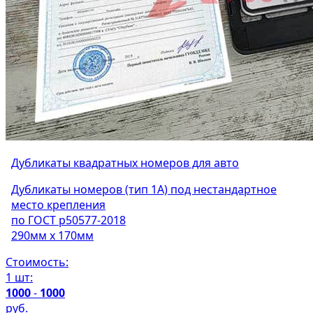
Дубликаты квадратных номеров для авто
Дубликаты номеров (тип 1А) под нестандартное
место крепления
по ГОСТ р50577-2018
290мм х 170мм
Стоимость:
1 шт:
1000
-
1000
руб.