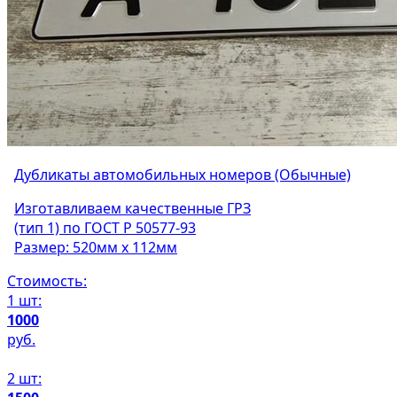
Дубликаты автомобильных номеров (Обычные)
Изготавливаем качественные ГРЗ
(тип 1) по ГОСТ Р 50577-93
Размер: 520мм х 112мм
Стоимость:
1 шт:
1000
руб.
2 шт: