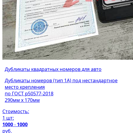
Дубликаты квадратных номеров для авто
Дубликаты номеров (тип 1А) под нестандартное
место крепления
по ГОСТ р50577-2018
290мм х 170мм
Стоимость:
1 шт:
1000
-
1000
руб.