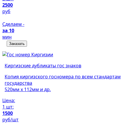
2500
руб
Сделаем -
за 10
мин
Заказать
Киргизские дубликаты гос знаков
Копия киргизского госномера по всем стандартам
государства
520мм х 112мм и др.
Цена:
1 шт:
1500
руб/шт