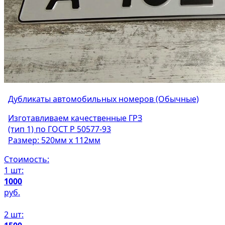
Дубликаты автомобильных номеров (Обычные)
Изготавливаем качественные ГРЗ
(тип 1) по ГОСТ Р 50577-93
Размер: 520мм х 112мм
Стоимость:
1 шт:
1000
руб.
2 шт: