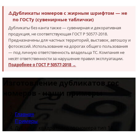
⚠️
Дубликаты номеров с жирным шрифтом — не
по ГОСТу (сувенирные таблички)
Дубликаты без канта также — сувенирная и декоративная
продукция, не соответствующая ГОСТ Р 50577-2018.
Предназначены для частных территорий, выставок, автошоу и
фотосессий. Использование на дорогах общего пользования
— под личную ответственность владельца ТС. Компания не
несёт ответственности за нарушение правил эксплуатации.
Подробнее о ГОСТ Р 50577-2018 →
Изготовление дубликатов гос
номеров - наши примеры
Главная
Примеры
Дубликат квадратного госномера тип 1А