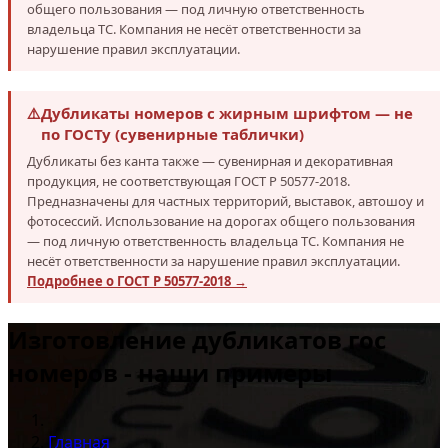
общего пользования — под личную ответственность
владельца ТС. Компания не несёт ответственности за
нарушение правил эксплуатации.
⚠️
Дубликаты номеров с жирным шрифтом — не
по ГОСТу (сувенирные таблички)
Дубликаты без канта также — сувенирная и декоративная
продукция, не соответствующая ГОСТ Р 50577-2018.
Предназначены для частных территорий, выставок, автошоу и
фотосессий. Использование на дорогах общего пользования
— под личную ответственность владельца ТС. Компания не
несёт ответственности за нарушение правил эксплуатации.
Подробнее о ГОСТ Р 50577-2018 →
Изготовление дубликатов гос
номеров - наши примеры
Главная