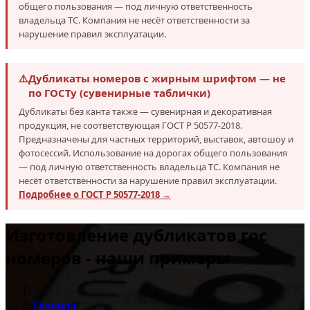
общего пользования — под личную ответственность
владельца ТС. Компания не несёт ответственности за
нарушение правил эксплуатации.
⚠️
Дубликаты номеров с жирным шрифтом — не
по ГОСТу (сувенирные таблички)
Дубликаты без канта также — сувенирная и декоративная
продукция, не соответствующая ГОСТ Р 50577-2018.
Предназначены для частных территорий, выставок, автошоу и
фотосессий. Использование на дорогах общего пользования
— под личную ответственность владельца ТС. Компания не
несёт ответственности за нарушение правил эксплуатации.
Подробнее о ГОСТ Р 50577-2018 →
Изготовление дубликатов гос
номеров - наши примеры
Главная