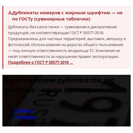
⚠️
Дубликаты номеров с жирным шрифтом — не
по ГОСТу (сувенирные таблички)
Дубликаты без канта также — сувенирная и декоративная
продукция, не соответствующая ГОСТ Р 50577-2018.
Предназначены для частных территорий, выставок, автошоу и
фотосессий. Использование на дорогах общего пользования
— под личную ответственность владельца ТС. Компания не
несёт ответственности за нарушение правил эксплуатации.
Подробнее о ГОСТ Р 50577-2018 →
Изготовление дубликатов гос
номеров - наши примеры
Главная
Примеры
Сделали автономер подарочный StreetLegal