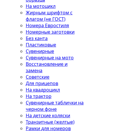
На мотоцикл
Жирным шрифтом с
флагом (не ГОСТ)
Номера Евростиля
Номерные заготовки
Без канта
Пластиковые
Сувенирные
Сувенирные на мото
Восстановление и
замена
Советские
Для прицепов
На квадроцикл
На трактор
Сувенирные таблички на
черном фоне
На детские коляски
Транзитные (желтые)
Рамки для номеров