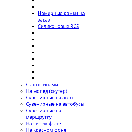
Номерные рамки на
заказ
Силиконовые RCS
С логотипами
На мопед (скутер)
Сувенирные на авто
Сувенирные на автобусы
Сувенирные на
маршрутку
На синем фоне
На красном фоне